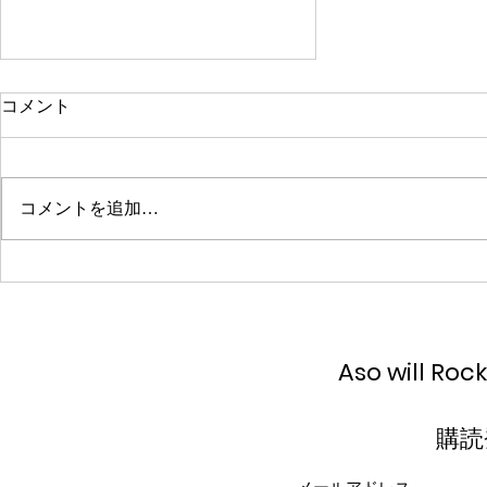
コメント
コメントを追加…
2023-10-14 Aso Will Rock You
出演者決定しました！
Aso will Roc
購読