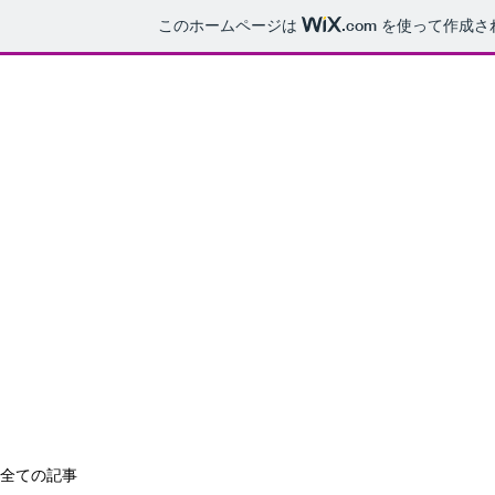
このホームページは
.com
を使って作成さ
Aso will Rock You in 
ライブとキャンプとビートルズ
ホーム
ブログ
全ての記事